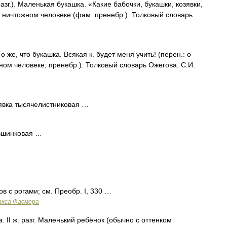
зг.). Маленькая букашка. «Какие бабочки, букашки, козявки,
О ничтожном человеке (фам. пренебр.). Толковый словарь
о же, что букашка. Всякая к. будет меня учить! (перен.: о
ном человеке; пренебр.). Толковый словарь Ожегова. С.И.
явка тысячелистниковая …
вшинковая …
в с рогами; см. Преобр. I, 330 …
акса Фасмера
. II ж. разг. Маленький ребёнок (обычно с оттенком