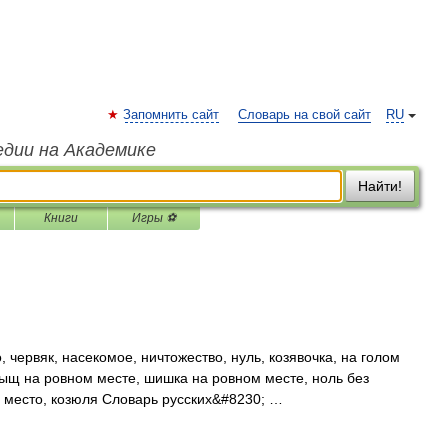
Запомнить сайт
Словарь на свой сайт
RU
едии на Академике
Найти!
Книги
Игры ⚽
, червяк, насекомое, ничтожество, нуль, козявочка, на голом
рыщ на ровном месте, шишка на ровном месте, ноль без
е место, козюля Словарь русских&#8230; …