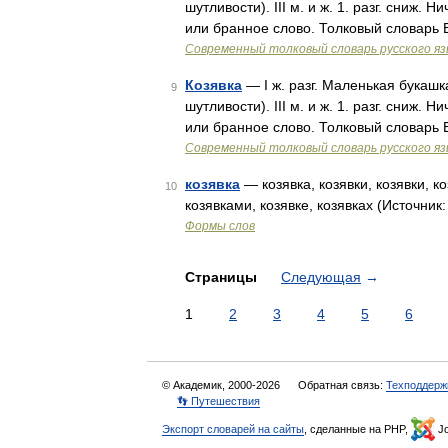
шутливости). III м. и ж. 1. разг. сниж
или бранное слово. Толковый словарь
Современный толковый словарь русского я
Козявка
— I ж. разг. Маленькая букашка
9
шутливости). III м. и ж. 1. разг. сниж
или бранное слово. Толковый словарь
Современный толковый словарь русского я
козявка
— козявка, козявки, козявки, ко
10
козявками, козявке, козявках (Источни
Формы слов
Страницы
Следующая
→
1
2
3
4
5
6
© Академик, 2000-2026
Обратная связь:
Техподдерж
👣 Путешествия
Экспорт словарей на сайты
, сделанные на PHP,
Jo