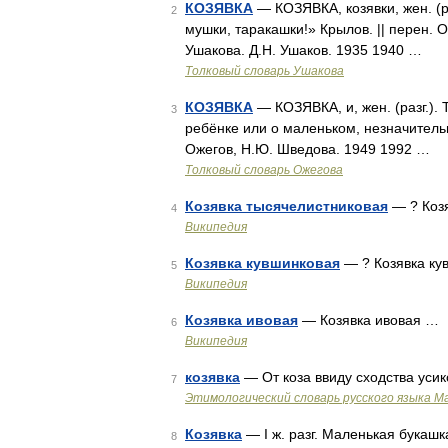
КОЗЯВКА
— КОЗЯВКА, козявки, жен. (ра
2
мушки, таракашки!» Крылов. || перен. 
Ушакова. Д.Н. Ушаков. 1935 1940 …
Толковый словарь Ушакова
КОЗЯВКА
— КОЗЯВКА, и, жен. (разг.). Т
3
ребёнке или о маленьком, незначитель
Ожегов, Н.Ю. Шведова. 1949 1992 …
Толковый словарь Ожегова
Козявка тысячелистниковая
— ? Коз
4
Википедия
Козявка кувшинковая
— ? Козявка ку
5
Википедия
Козявка ивовая
— Козявка ивовая …
6
Википедия
козявка
— От коза ввиду сходства усико
7
Этимологический словарь русского языка М
Козявка
— I ж. разг. Маленькая букашка
8