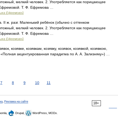
. Ничтожный, мелкий человек. 2. Употребляется как порицающее
 Ефремовой. Т. Ф. Ефремова …
зыка Ефремовой
. II ж. разг. Маленький ребёнок (обычно с оттенком
. Ничтожный, мелкий человек. 2. Употребляется как порицающее
 Ефремовой. Т. Ф. Ефремова …
зыка Ефремовой
зявок, козявке, козявкам, козявку, козявок, козявкой, козявкою,
к: «Полная акцентуированная парадигма по А. А. Зализняку») …
7
8
9
10
11
ка
,
Реклама на сайте
18+
omla,
Drupal,
WordPress, MODx.